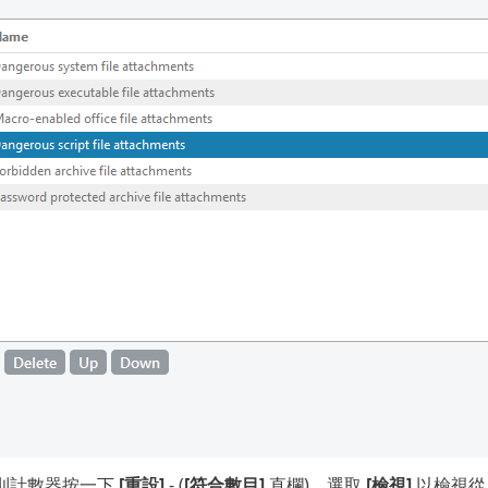
則計數器按一下
[重設]
- (
[符合數目]
直欄)。選取
[檢視]
以檢視從 