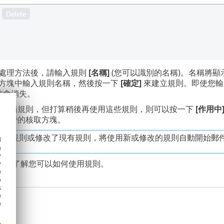
處理方法後，請輸入規則
[名稱]
(您可以識別的名稱)。名稱將顯示
方塊中輸入規則名稱，然後按一下
[確定]
來建立規則。即使您輸
才會消失。
要準備規則，但打算稍後再使用這些規則，則可以按一下
[作用中
規則旁的核取方塊。
增了規則或修改了現有規則，將使用新或修改的規則自動開始郵
d
h
y
例
，了解您可以如何使用規則。
y
e
o
s
e
e