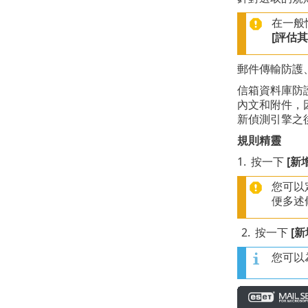
在一般
[評估其
郵件傳輸防護
信箱資料庫防
內文和附件，因
新偵測引擎之後
規則精靈
1.
按一下
[新
您可以
便多述
2.
按一下
[新
您可以