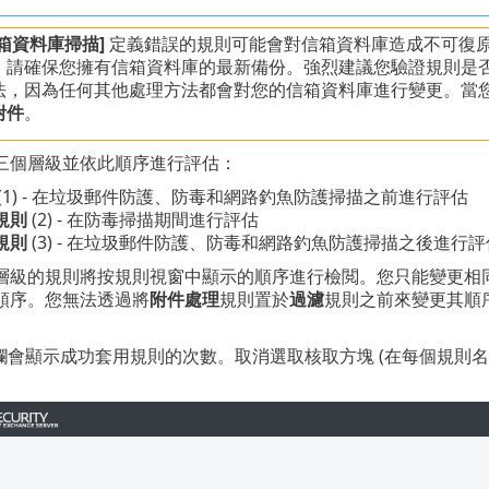
箱資料庫掃描]
定義錯誤的規則可能會對信箱資料庫造成不可復
，請確保您擁有信箱資料庫的最新備份。強烈建議您驗證規則是
法，因為任何其他處理方法都會對您的信箱資料庫進行變更。當
附件
。
三個層級並依此順序進行評估：
(1) - 在垃圾郵件防護、防毒和網路釣魚防護掃描之前進行評估
規則
(2) - 在防毒掃描期間進行評估
規則
(3) - 在垃圾郵件防護、防毒和網路釣魚防護掃描之後進行評
層級的規則將按規則視窗中顯示的順序進行檢閲。您只能變更相
順序。您無法透過將
附件處理
規則置於
過濾
規則之前來變更其順
欄會顯示成功套用規則的次數。取消選取核取方塊 (在每個規則名