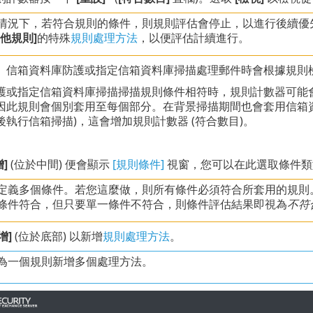
情況下，若符合規則的條件，則規則評估會停止，以進行後續優
他規則]
的特殊
規則處理方法
，以便評估計續進行。
、信箱資料庫防護或指定信箱資料庫掃描處理郵件時會根據規則
護或指定信箱資料庫掃描掃描規則條件相符時，規則計數器可能會
此規則會個別套用至每個部分。在背景掃描期間也會套用信箱資料庫防護規則
執行信箱掃描)，這會增加規則計數器 (符合數目)。
增]
(位於中間) 便會顯示
[規則條件]
視窗，您可以在此選取條件類
定義多個條件。若您這麼做，則所有條件必須符合所套用的規則
條件符合，但只要單一條件不符合，則條件評估結果即視為
不符
增]
(位於底部) 以新增
規則處理方法
。
為一個規則新增多個處理方法。