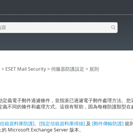
明
>
ESET Mail Security
>
伺服器防護設定
> 規則
動定義電子郵件過濾條件，並指派已過濾電子郵件處理方法。您
定義不同的條件和處理方式。這很有幫助，因為每種防護類型在
[信箱資料庫防護]
、
[指定信箱資料庫掃描]
及
[郵件傳輸防護]
規則
Microsoft Exchange Server 版本。