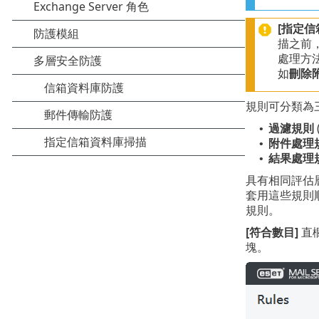
[指定信
描之前
處理方
如
刪除
規則可分類為
過濾規則
•
附件處理
•
結果處理
•
具有相同評估
套用這些規則
規則。
[符合數目]
直
塊。