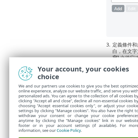
3.
定義條件和
白，在文字
定]
之後它
4.
如果您想
Your account, your cookies
要啟動之
choice
如果新
We and our partners use cookies to give you the best optimize
online experience, analyze our website traffic, and serve you wit
personalized ads. You can agree to the collection of all cookies b
請參閱
規則範
clicking "Accept all and close", decline all non-essential cookies b
choosing "Accept essential cookies only", or adjust your cooki
settings by clicking "Manage cookies". You also have the right t
withdraw your consent or change your cookie preference
anytime by clicking the "Manage cookies" link in our websit
footer or in your account settings (if available). For mor
information, see our
Cookie Policy
.