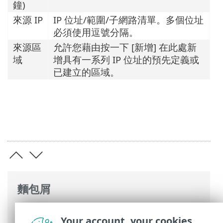
鐘)
來源 IP
IP 位址/範圍/子網路清單。多個位址
必須使用逗號分隔。
來源區
允許您藉由按一下 [新增] 在此處新
域
增具有一系列 IP 位址的預先定義或
已建立的區域。
麵包屑
ESET 線上說明
>
ESET Mail Security
>
一般
Your account, your cookies
設定
>
網路攻擊防護
>
暴力密碼破解攻擊防