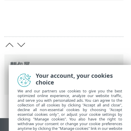
麵包屑
Your account, your cookies
ESET 線上說明
>
ESET Mail Security
>
一般
choice
設定
> 網路攻擊防護
We and our partners use cookies to give you the best
optimized online experience, analyze our website traffic,
and serve you with personalized ads. You can agree to the
collection of all cookies by clicking "Accept all and close",
decline all non-essential cookies by choosing "Accept
essential cookies only", or adjust your cookie settings by
clicking "Manage cookies". You also have the right to
withdraw your consent or change your cookie preferences
anytime by clicking the "Manage cookies" link in our website
檢視桌面網站