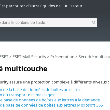
 ESET
>
ESET Mail Security
>
Présentation
> Sécurité multico
té multicouche
urity assure une protection complexe à différents niveaux :
n de la base de données de boîtes aux lettres
on du transport des messages
e base de données de boîtes aux lettres à la demande
 de base de données de boîtes aux lettres Microsoft 365