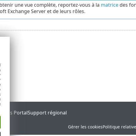
btenir une vue complète, reportez-vous à la
matrice
des fon
ft Exchange Server et de leurs rôles.
d
h
y
y
e
o
s
e
e
tatus Portal
Support régional
Gérer les cookies
Politique relativ