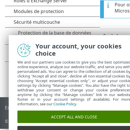
Pour o
Microso
Your account, your cookies
choice
We and our partners use cookies to give you the best optimize
online experience, analyze our website traffic, and serve you wit
personalized ads. You can agree to the collection of all cookies b
clicking "Accept all and close", decline all non-essential cookies b
choosing "Accept essential cookies only", or adjust your cooki
settings by clicking "Manage cookies". You also have the right t
withdraw your consent or change your cookie preference
anytime by clicking the "Manage cookies" link in our websit
footer or in your account settings (if available). For mor
information, see our
Cookie Policy
.
End of Life
Base de connaissances ESET
Forum ESET
ESET S
ACCEPT ALL AND CLOSE
©
1992-2026
ESET, spol. s r.o. - Tous droits réservés.