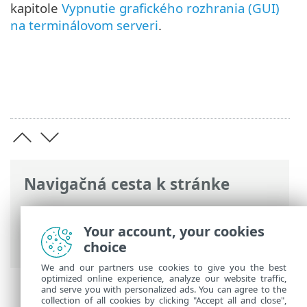
kapitole
Vypnutie grafického rozhrania (GUI)
na terminálovom serveri
.
Navigačná cesta k stránke
ESET Online pomocník
>
ESET Mail
Security
>
Inštalácia/aktualizácia
>
Your account, your cookies
Terminálový server
choice
We and our partners use cookies to give you the best
optimized online experience, analyze our website traffic,
and serve you with personalized ads. You can agree to the
collection of all cookies by clicking "Accept all and close",