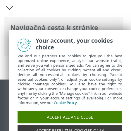
Navigačná cesta k stránke
ESET Online pomocník
>
ESET Mail
Your account, your cookies
Security
>
Prehľad
choice
We and our partners use cookies to give you the best
optimized online experience, analyze our website traffic,
and serve you with personalized ads. You can agree to the
collection of all cookies by clicking "Accept all and close",
decline all non-essential cookies by choosing "Accept
essential cookies only", or adjust your cookie settings by
clicking "Manage cookies". You also have the right to
withdraw your consent or change your cookie preferences
Zobraziť stránku ako na počítači
anytime by clicking the "Manage cookies" link in our website
footer or in your account settings (if available). For more
End of Life
information, see our
Cookie Policy
.
Databáza znalostí ESET
ESET Fórum
ACCEPT ALL AND CLOSE
ESET Status Portal
Technická podpora
ACCEPT ESSENTIAL COOKIES ONLY