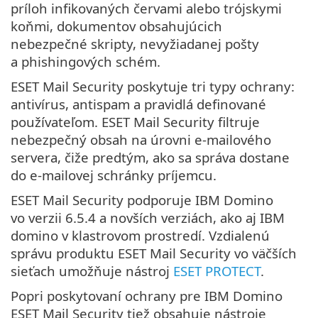
príloh infikovaných červami alebo trójskymi
koňmi, dokumentov obsahujúcich
nebezpečné skripty, nevyžiadanej pošty
a phishingových schém.
ESET Mail Security poskytuje tri typy ochrany:
antivírus, antispam a pravidlá definované
používateľom. ESET Mail Security filtruje
nebezpečný obsah na úrovni e‑mailového
servera, čiže predtým, ako sa správa dostane
do e‑mailovej schránky príjemcu.
ESET Mail Security podporuje IBM Domino
vo verzii 6.5.4 a novších verziách, ako aj IBM
domino v klastrovom prostredí. Vzdialenú
správu produktu ESET Mail Security vo väčších
sieťach umožňuje nástroj
ESET PROTECT
.
Popri poskytovaní ochrany pre IBM Domino
ESET Mail Security tiež obsahuje nástroje