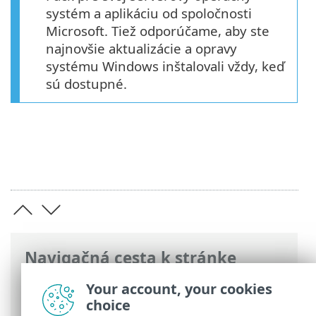
systém a aplikáciu od spoločnosti
Microsoft. Tiež odporúčame, aby ste
najnovšie aktualizácie a opravy
systému Windows inštalovali vždy, keď
sú dostupné.
Navigačná cesta k stránke
ESET Online pomocník
>
ESET Mail
Your account, your cookies
Security
>
Systémové požiadavky
choice