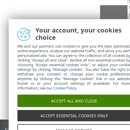
Your account, your cookies
choice
We and our partners use cookies to give you the best optimize
online experience, analyze our website traffic, and serve you wit
personalized ads. You can agree to the collection of all cookies b
clicking "Accept all and close", decline all non-essential cookies b
choosing "Accept essential cookies only", or adjust your cooki
settings by clicking "Manage cookies". You also have the right t
withdraw your consent or change your cookie preference
anytime by clicking the "Manage cookies" link in our websit
footer or in your account settings (if available). For mor
information, see our
Cookie Policy
.
ACCEPT ALL AND CLOSE
ACCEPT ESSENTIAL COOKIES ONLY