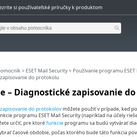
pomocník
>
ESET Mail Security
>
Používanie programu ESET M
 zapisovanie do protokolu
e – Diagnostické zapisovanie do
 zapisovanie do protokolov
môžete použiť v prípade, keď po
nkcie programu ESET Mail Security (napríklad na účely rie
te určiť, pre ktoré
funkcie
programu sa budú vytvárať diag
ybrať časové obdobie, počas ktorého bude táto funkcia povo