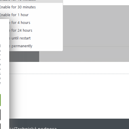
d
h
y
y
e
o
s
e
e