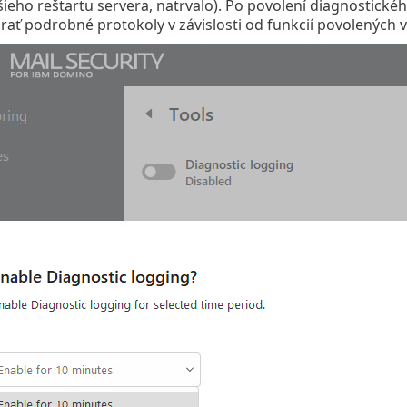
šieho reštartu servera, natrvalo). Po povolení diagnostick
rať podrobné protokoly v závislosti od funkcií povolených v 