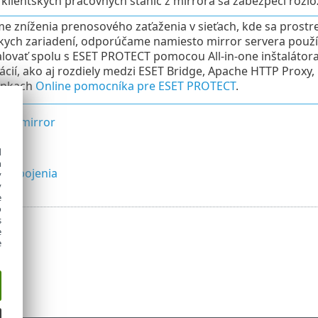
 klientskych pracovných staníc z mirrora sa zabezpečí rozlož
me zníženia prenosového zaťaženia v sieťach, kde sa prost
skych zariadení, odporúčame namiesto mirror servera použí
alovať spolu s ESET PROTECT pomocou All-in-one inštaláto
ácií, ako aj rozdiely medzi ESET Bridge, Apache HTTP Proxy
ánkach
Online pomocníka pre ESET PROTECT
.
čný mirror
ver
d
h
 pripojenia
y
y
e
o
s
e
e