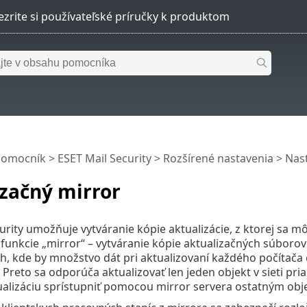
pomocník
>
ESET Mail Security
>
Rozšírené nastavenia
>
Nast
začný mirror
urity umožňuje vytváranie kópie aktualizácie, z ktorej sa mô
e funkcie „mirror“ – vytváranie kópie aktualizačných súborov 
ch, kde by množstvo dát pri aktualizovaní každého počítača
k. Preto sa odporúča aktualizovať len jeden objekt v sieti pr
alizáciu sprístupniť pomocou mirror servera ostatným objek