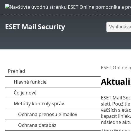
ESET Mail Security
ESET Online 
Aktuali
ESET Mail Sec
sieti. Použiti
väčších sieťa
kapacít linie
následne aktu