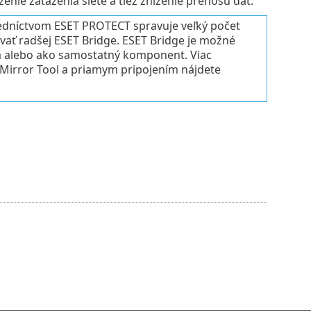
enie zaťaženia siete a tiež zníženie prenosu dát.
redníctvom ESET PROTECT spravuje veľký počet
vať radšej ESET Bridge. ESET Bridge je možné
ra alebo ako samostatný komponent. Viac
, Mirror Tool a priamym pripojením nájdete