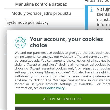
Aktualizáciou
V záuj
klient
nainšt
inform
na str
Your account, your cookies
Aktualiza
choice
HTTP ser
We and our partners use cookies to give you the best optimize
online experience, analyze our website traffic, and serve you wit
Možnosti
personalized ads. You can agree to the collection of all cookies b
clicking "Accept all and close", decline all non-essential cookies b
choosing "Accept essential cookies only", or adjust your cooki
settings by clicking "Manage cookies". You also have the right t
withdraw your consent or change your cookie preference
anytime by clicking the "Manage cookies" link in our websit
footer or in your account settings (if available). For mor
information, see our
Cookie Policy
.
ACCEPT ALL AND CLOSE