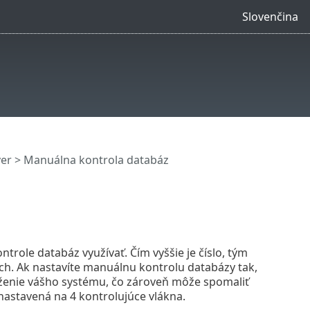
Slovenčina
ver
> Manuálna kontrola databáz
trole databáz využívať. Čím vyššie je číslo, tým
ých. Ak nastavíte manuálnu kontrolu databázy tak,
ťaženie vášho systému, čo zároveň môže spomaliť
astavená na 4 kontrolujúce vlákna.