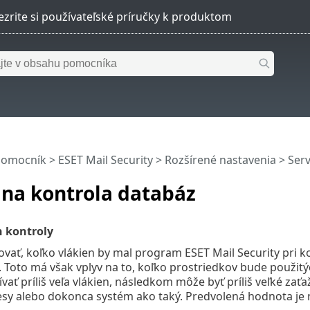
pomocník
>
ESET Mail Security
>
Rozšírené nastavenia
>
Ser
na kontrola databáz
n kontroly
vať, koľko vlákien by mal program ESET Mail Security pri kon
n. Toto má však vplyv na to, koľko prostriedkov bude použit
vať príliš veľa vlákien, následkom môže byť príliš veľké za
sy alebo dokonca systém ako taký. Predvolená hodnota je n