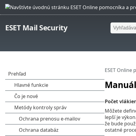
ESET Mail Security
ESET Online 
Manuál
Počet vlákie
Môžete defino
lepší je výko
že bude použí
ostatné proce