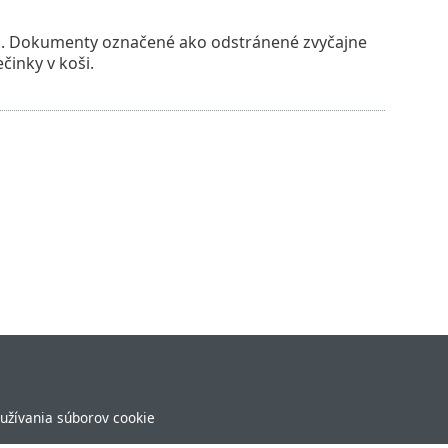
a. Dokumenty označené ako odstránené zvyčajne
činky v koši.
užívania súborov cookie