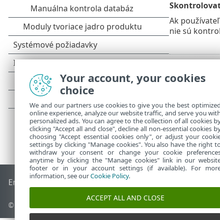
Skontrolova
Ak používate
nie sú kontro
Your account, your cookies
choice
We and our partners use cookies to give you the best optimize
online experience, analyze our website traffic, and serve you wit
personalized ads. You can agree to the collection of all cookies b
clicking "Accept all and close", decline all non-essential cookies b
choosing "Accept essential cookies only", or adjust your cooki
settings by clicking "Manage cookies". You also have the right t
withdraw your consent or change your cookie preference
anytime by clicking the "Manage cookies" link in our websit
footer or in your account settings (if available). For mor
information, see our
Cookie Policy
.
End of Life
Databáza znalostí ESET
ESET Fórum
ESET Status
ACCEPT ALL AND CLOSE
©
1992-2026
ESET, spol. s r. o. Všetky práva vyhradené.