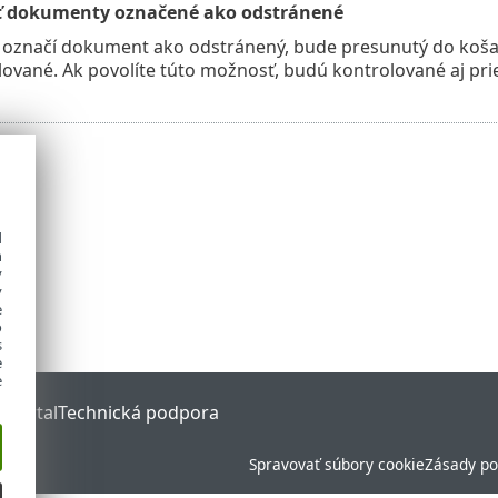
ť dokumenty označené ako odstránené
ľ označí dokument ako odstránený, bude presunutý do koš
lované. Ak povolíte túto možnosť, budú kontrolované aj prie
d
h
y
y
e
o
s
e
e
 Portal
Technická podpora
Spravovať súbory cookie
Zásady po