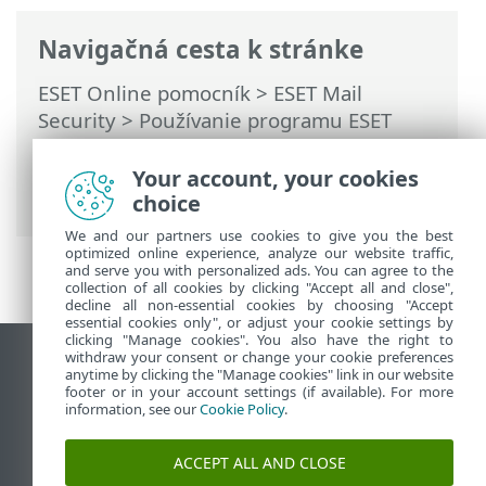
Navigačná cesta k stránke
ESET Online pomocník
>
ESET Mail
Security
>
Používanie programu ESET
Mail Security
>
Nástroje
>
Klaster
>
Sprievodca konfiguráciou klastra –
Your account, your cookies
nastavenie klastra
choice
We and our partners use cookies to give you the best
optimized online experience, analyze our website traffic,
and serve you with personalized ads. You can agree to the
collection of all cookies by clicking "Accept all and close",
decline all non-essential cookies by choosing "Accept
essential cookies only", or adjust your cookie settings by
clicking "Manage cookies". You also have the right to
withdraw your consent or change your cookie preferences
Zobraziť stránku ako na počítači
anytime by clicking the "Manage cookies" link in our website
footer or in your account settings (if available). For more
End of Life
information, see our
Cookie Policy
.
Databáza znalostí ESET
ESET Fórum
ACCEPT ALL AND CLOSE
ESET Status Portal