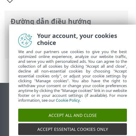
Đường dẫn điều hướng
Trợ giúp trực tuyến của ESET
>
ESET
Your account, your cookies
Mobile Security
>
ESET Mobile Security
choice
Giới thiệu
We and our partners use cookies to give you the best
optimized online experience, analyze our website traffic,
and serve you with personalized ads. You can agree to the
collection of all cookies by clicking "Accept all and close",
decline all non-essential cookies by choosing "Accept
essential cookies only", or adjust your cookie settings by
clicking "Manage cookies". You also have the right to
withdraw your consent or change your cookie preferences
anytime by clicking the "Manage cookies" link in our website
Xem trang web trên máy tính để bàn
footer or in your account settings (if available). For more
information, see our
Cookie Policy
.
End of Life
Cơ sở kiến thức của ESET
ACCEPT ALL AND CLOSE
Diễn đàn ESET
ESET Status Portal
ACCEPT ESSENTIAL COOKIES ONLY
Hỗ trợ trong khu vực