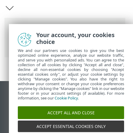
Länkstig
Your account, your cookies
ESET onlinehjälp
>
ESET Mobile Security
>
choice
ESET Mobile Security Introduktion
We and our partners use cookies to give you the best
optimized online experience, analyze our website traffic,
and serve you with personalized ads. You can agree to the
collection of all cookies by clicking "Accept all and close",
decline all non-essential cookies by choosing "Accept
essential cookies only", or adjust your cookie settings by
clicking "Manage cookies". You also have the right to
withdraw your consent or change your cookie preferences
anytime by clicking the "Manage cookies" link in our website
Visa skrivbords-webbplats
footer or in your account settings (if available). For more
information, see our
Cookie Policy
.
End of Life
ESET kunskapsbas
ACCEPT ALL AND CLOSE
ESET forum
ESET Status Portal
ACCEPT ESSENTIAL COOKIES ONLY
Regional support