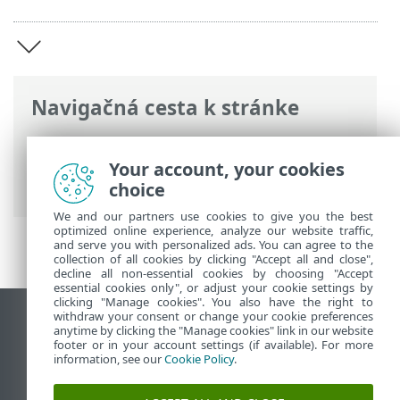
Navigačná cesta k stránke
ESET Online pomocník
>
ESET Mobile
Security
>
Predstavenie ESET Mobile
Your account, your cookies
Security
choice
We and our partners use cookies to give you the best
optimized online experience, analyze our website traffic,
and serve you with personalized ads. You can agree to the
collection of all cookies by clicking "Accept all and close",
decline all non-essential cookies by choosing "Accept
essential cookies only", or adjust your cookie settings by
clicking "Manage cookies". You also have the right to
withdraw your consent or change your cookie preferences
Zobraziť stránku ako na počítači
anytime by clicking the "Manage cookies" link in our website
footer or in your account settings (if available). For more
End of Life
information, see our
Cookie Policy
.
Databáza znalostí ESET
ESET Fórum