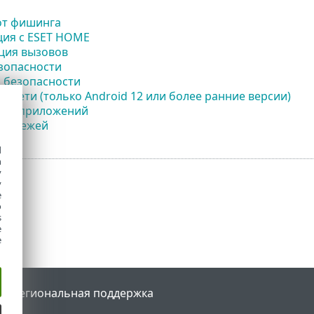
от фишинга
ция с ESET HOME
ция вызовов
зопасности
 безопасности
р сети (только Android 12 или более ранние версии)
вка приложений
платежей
d
h
y
y
e
o
s
e
e
tal
Региональная поддержка