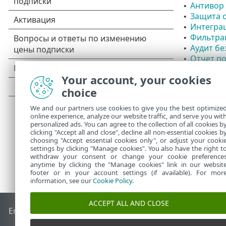
Антивор
•
Защита 
•
Интегра
•
Фильтра
•
Аудит бе
•
Отчет по
•
Инспекто
•
Your account, your cookies
Блокиро
•
Защита 
choice
•
We and our partners use cookies to give you the best optimize
online experience, analyze our website traffic, and serve you wit
personalized ads. You can agree to the collection of all cookies b
clicking "Accept all and close", decline all non-essential cookies b
choosing "Accept essential cookies only", or adjust your cooki
settings by clicking "Manage cookies". You also have the right t
withdraw your consent or change your cookie preference
anytime by clicking the "Manage cookies" link in our websit
footer or in your account settings (if available). For mor
information, see our
Cookie Policy
.
ACCEPT ALL AND CLOSE
End of Life
База знаний ESET
Форум ESET
ESET Status Por