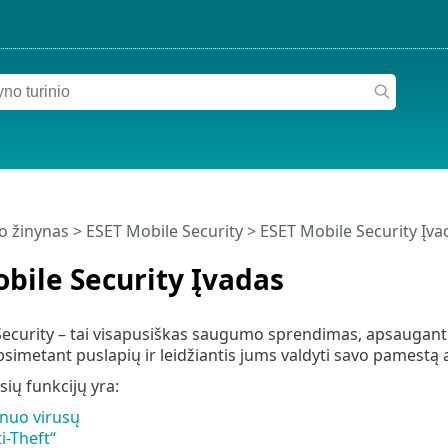
o žinynas
>
ESET Mobile Security
>
ESET Mobile Security Įva
bile Security Įvadas
ecurity – tai visapusiškas saugumo sprendimas, apsaugantis
simetant puslapių ir leidžiantis jums valdyti savo pamestą 
sių funkcijų yra:
nuo virusų
i-Theft“