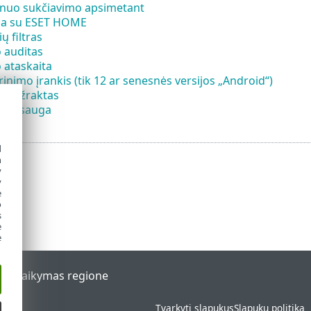
nuo sukčiavimo apsimetant
ija su ESET HOME
 filtras
auditas
ataskaita
krinimo įrankis (tik 12 ar senesnės versijos „Android“)
s užraktas
ų apsauga
d
h
y
y
e
o
s
e
e
al
Palaikymas regione
Tvarkyti slapukus
Slapukų politika