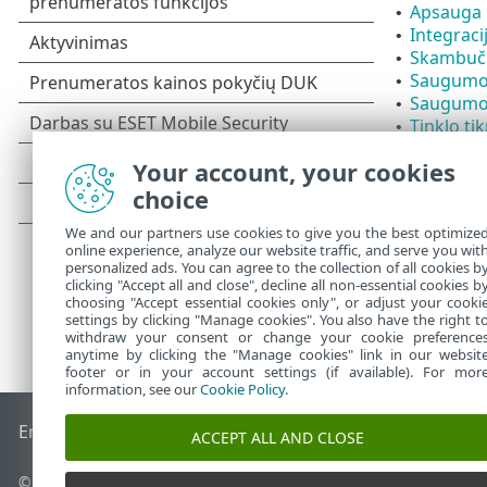
Apsauga 
•
Integrac
•
Skambučių
•
Saugumo 
•
Saugumo 
•
Tinklo ti
•
Programo
•
Your account, your cookies
Mokėjim
•
choice
We and our partners use cookies to give you the best optimize
online experience, analyze our website traffic, and serve you wit
personalized ads. You can agree to the collection of all cookies b
clicking "Accept all and close", decline all non-essential cookies b
choosing "Accept essential cookies only", or adjust your cooki
settings by clicking "Manage cookies". You also have the right t
withdraw your consent or change your cookie preference
anytime by clicking the "Manage cookies" link in our websit
footer or in your account settings (if available). For mor
information, see our
Cookie Policy
.
End of Life
ESET žinių bazė
ESET forumas
ESET Status Port
ACCEPT ALL AND CLOSE
© 1992 - 2026 ESET, spol. s r.o. - Visos teisės saugomos.