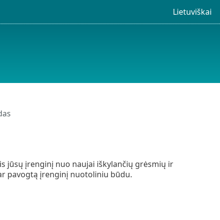
Lietuviškai
das
 jūsų įrenginį nuo naujai iškylančių grėsmių ir
ar pavogtą įrenginį nuotoliniu būdu.