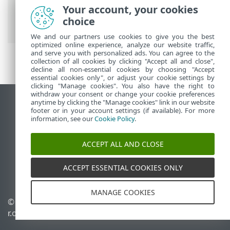
Your account, your cookies
ESETオンラインヘルプ
>
ESET Mobile
choice
Security
>
ESET Mobile Security 概要
We and our partners use cookies to give you the best
optimized online experience, analyze our website traffic,
and serve you with personalized ads. You can agree to the
collection of all cookies by clicking "Accept all and close",
decline all non-essential cookies by choosing "Accept
essential cookies only", or adjust your cookie settings by
clicking "Manage cookies". You also have the right to
withdraw your consent or change your cookie preferences
anytime by clicking the "Manage cookies" link in our website
デスクトップサイトの表示
footer or in your account settings (if available). For more
End of Life
information, see our
Cookie Policy
.
ESETナレッジベース
ACCEPT ALL AND CLOSE
ESETフォーラム
ESET Status Portal
ACCEPT ESSENTIAL COOKIES ONLY
地域サポート
MANAGE COOKIES
© 1992 - 2026 ESET, spol. s
Cookieの管理
r.o. - All rights reserved.
Cookieポリシー