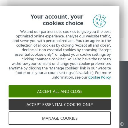
عناصر التنقل التفصيلي
Your account, your
تعليمات ESET عبر الإنترنت
>
ESET Mobile
cookies choice
Security
>
ESET Mobile Security مقدمة
We and our partners use cookies to give you the best
optimized online experience, analyze our website traffic,
and serve you with personalized ads. You can agree to the
collection of all cookies by clicking "Accept all and close",
decline all non-essential cookies by choosing "Accept
essential cookies only", or adjust your cookie settings by
clicking "Manage cookies". You also have the right to
withdraw your consent or change your cookie preferences
anytime by clicking the "Manage cookies" link in our website
عرض موقع سطح المكتب
footer or in your account settings (if available). For more
.
information, see our
Cookie Policy
End of Life
قاعدة معارف ESET
ACCEPT ALL AND CLOSE
منتدى ESET
ESET Status Portal
ACCEPT ESSENTIAL COOKIES ONLY
الدعم الإقليمي
MANAGE COOKIES
© 1992 - 2026 ESET, spol. s
إدارة ملفات تعريف الارتباط