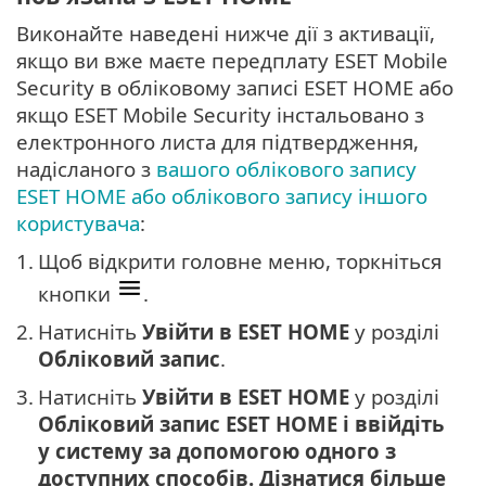
Виконайте наведені нижче дії з активації,
якщо ви вже маєте передплату ESET Mobile
Security в обліковому записі ESET HOME або
якщо ESET Mobile Security інстальовано з
електронного листа для підтвердження,
надісланого з
вашого облікового запису
ESET HOME або облікового запису іншого
користувача
:
1.
Щоб відкрити головне меню, торкніться
кнопки
.
2.
Натисніть
Увійти в ESET HOME
у розділі
Обліковий запис
.
3.
Натисніть
Увійти в ESET HOME
у розділі
Обліковий запис ESET HOME і ввійдіть
у систему за допомогою одного з
доступних способів. Дізнатися більше