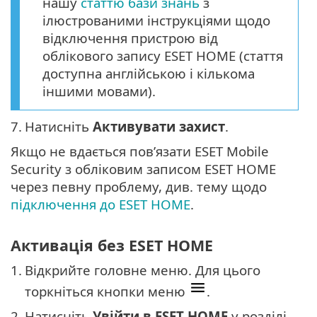
нашу
статтю бази знань
з
ілюстрованими інструкціями щодо
відключення пристрою від
облікового запису ESET HOME (стаття
доступна англійською і кількома
іншими мовами).
7.
Натисніть
Активувати захист
.
Якщо не вдається пов’язати ESET Mobile
Security з обліковим записом ESET HOME
через певну проблему, див. тему щодо
підключення до ESET HOME
.
Активація без ESET HOME
1.
Відкрийте головне меню. Для цього
торкніться кнопки меню
.
2.
Натисніть
Увійти в ESET HOME
у розділі