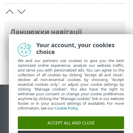
Ланцюжки навігації
Інтерактивна довідка ESET
>
ESET
Your account, your cookies
Mobile Security
>
Activation_gp
choice
We and our partners use cookies to give you the best
optimized online experience, analyze our website traffic,
and serve you with personalized ads. You can agree to the
collection of all cookies by clicking "Accept all and close",
decline all non-essential cookies by choosing "Accept
essential cookies only", or adjust your cookie settings by
clicking "Manage cookies". You also have the right to
withdraw your consent or change your cookie preferences
Переглянути повну версію
anytime by clicking the "Manage cookies" link in our website
footer or in your account settings (if available). For more
End of Life
information, see our
Cookie Policy
.
База знань ESET
Форум ESET
ACCEPT ALL AND CLOSE
ESET Status Portal