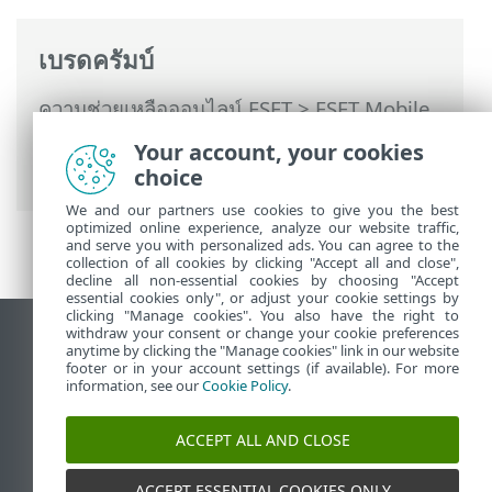
เบรดครัมบ์
ความช่วยเหลือออนไลน์ ESET
>
ESET Mobile
Security
>
การใช้งาน ESET Mobile Security
Your account, your cookies
> รายงานด้านความปลอดภัย
choice
We and our partners use cookies to give you the best
optimized online experience, analyze our website traffic,
and serve you with personalized ads. You can agree to the
collection of all cookies by clicking "Accept all and close",
decline all non-essential cookies by choosing "Accept
essential cookies only", or adjust your cookie settings by
clicking "Manage cookies". You also have the right to
withdraw your consent or change your cookie preferences
ดูไซต์เดสก์ท็อป
anytime by clicking the "Manage cookies" link in our website
footer or in your account settings (if available). For more
End of Life
information, see our
Cookie Policy
.
ฐานความรู้ของ ESET
ฟอรัมของ ESET
ACCEPT ALL AND CLOSE
ESET Status Portal
ACCEPT ESSENTIAL COOKIES ONLY