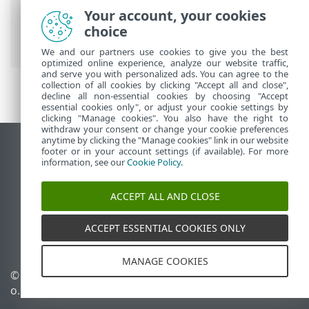
Spletna pomoč družbe ESET
>
ESET
Your account, your cookies
Mobile Security
>
Delo s programom ESET
choice
Mobile Security > Varnostno poročilo
We and our partners use cookies to give you the best
optimized online experience, analyze our website traffic,
and serve you with personalized ads. You can agree to the
collection of all cookies by clicking "Accept all and close",
decline all non-essential cookies by choosing "Accept
essential cookies only", or adjust your cookie settings by
clicking "Manage cookies". You also have the right to
withdraw your consent or change your cookie preferences
anytime by clicking the "Manage cookies" link in our website
Prikaz mesta na namizju
footer or in your account settings (if available). For more
information, see our
Cookie Policy
.
End of Life
Zbirka znanja družbe ESET
ACCEPT ALL AND CLOSE
Forum družbe ESET
ESET Status Portal
ACCEPT ESSENTIAL COOKIES ONLY
Podpora v regiji
MANAGE COOKIES
© 1992 - 2025 ESET, spol. s r.
Upravljanje piškotkov
o. – Vse pravice pridržane.
Pravilnik o piškotkih