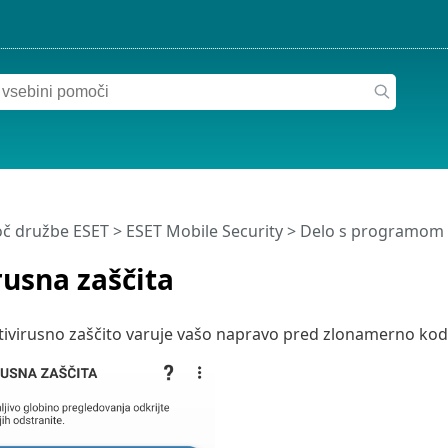
č družbe ESET
>
ESET Mobile Security
>
Delo s programom E
rusna zaščita
ivirusno zaščito varuje vašo napravo pred zlonamerno kodo 