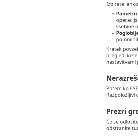
Izbirate lah
Pametni
•
operacijs
vsebine n
Pogloblj
•
pomnilnik
Kratek povze
pregled, ki se
nastavitvami
Nerazreš
Potem ko ESET
Razpoložljivi 
Prezri gr
Če se odločit
odstranite tu