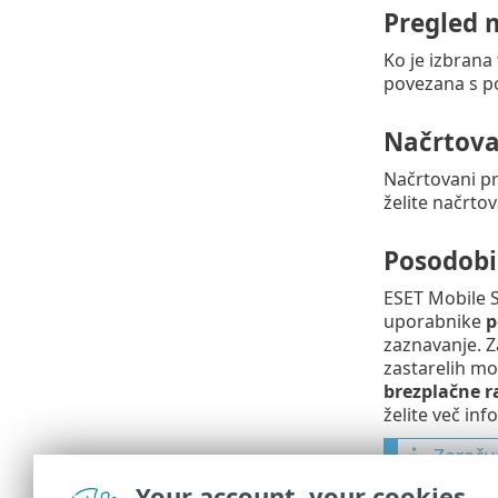
Pregled 
Ko je izbrana
povezana s p
Načrtova
Načrtovani p
želite načrto
Posodobi
ESET Mobile S
uporabnike
p
zaznavanje. 
zastarelih mo
brezplačne ra
želite več inf
Zaraču
Your account, your cookies
Za prep