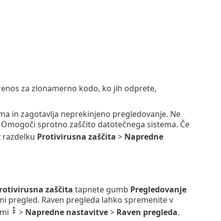
renos za zlonamerno kodo, ko jih odprete,
ma in zagotavlja neprekinjeno pregledovanje. Ne
mogoči sprotno zaščito datotečnega sistema. Če
 razdelku
Protivirusna zaščita
>
Napredne
rotivirusna zaščita
tapnete gumb
Pregledovanje
ni pregled. Raven pregleda lahko spremenite v
ami
>
Napredne nastavitve
>
Raven pregleda
.