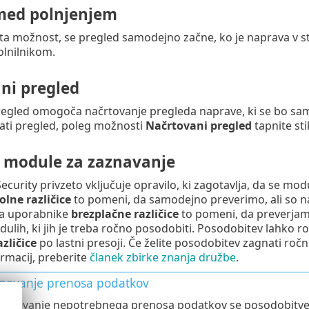
med polnjenjem
 ta možnost, se pregled samodejno začne, ko je naprava v 
olnilnikom.
ni pregled
regled omogoča načrtovanje pregleda naprave, ki se bo sa
vati pregled, poleg možnosti
Načrtovani pregled
tapnite sti
 module za zaznavanje
ecurity privzeto vključuje opravilo, ki zagotavlja, da se mo
olne različice
to pomeni, da samodejno preverimo, ali so n
Za uporabnike
brezplačne različice
to pomeni, da preverjamo
dulih, ki jih je treba ročno posodobiti. Posodobitev lahko 
zličice
po lastni presoji. Če želite posodobitev zagnati ročn
ormacij, preberite
članek zbirke znanja družbe
.
navanje prenosa podatkov
rečevanje nepotrebnega prenosa podatkov se posodobitve i