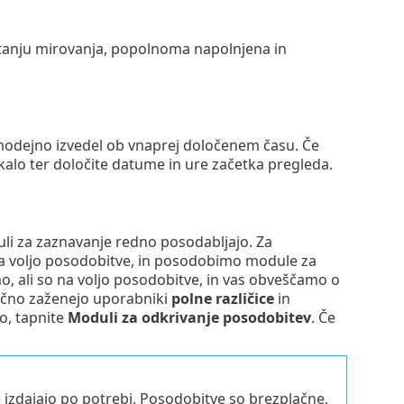
stanju mirovanja, popolnoma napolnjena in
modejno izvedel ob vnaprej določenem času. Če
kalo ter določite datume in ure začetka pregleda.
duli za zaznavanje redno posodabljajo. Za
a voljo posodobitve, in posodobimo module za
, ali so na voljo posodobitve, in vas obveščamo o
ročno zaženejo uporabniki
polne različice
in
o, tapnite
Moduli za odkrivanje posodobitev
. Če
zdajajo po potrebi. Posodobitve so brezplačne,