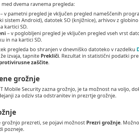
ko med dvema ravnema pregleda:
– v pametni pregled je vključen pregled nameščenih progra
ki sistem Android), datotek SO (knjižnice), arhivov z globi
a kartici SD.
eni
– v poglobljeni pregled je vključen pregled vseh vrst dat
u in na kartici SD.
tek pregleda bo shranjen v dnevniško datoteko v razdelku
 že izvaja, tapnite
Prekliči
. Rezultat in statistični podatki
protivirusne zaščite
.
ene grožnje
 Mobile Security zazna grožnjo, je ta možnost na voljo, dok
dejanji za odziv sta odstranitev in prezrtje grožnje.
ožnje
e grožnjo prezreti, se pojavi možnost
Prezri grožnje
. Možno
di pozneje.