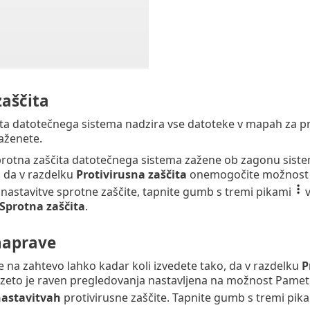
zaščita
ta datotečnega sistema nadzira vse datoteke v mapah za p
zaženete.
protna zaščita datotečnega sistema zažene ob zagonu siste
 da v razdelku
Protivirusna zaščita
onemogočite možnost O
i nastavitve sprotne zaščite, tapnite gumb s tremi pikami
v
Sprotna zaščita
.
naprave
 na zahtevo lahko kadar koli izvedete tako, da v razdelku
P
ivzeto je raven pregledovanja nastavljena na možnost Pamet
nastavitvah
protivirusne zaščite. Tapnite gumb s tremi pik