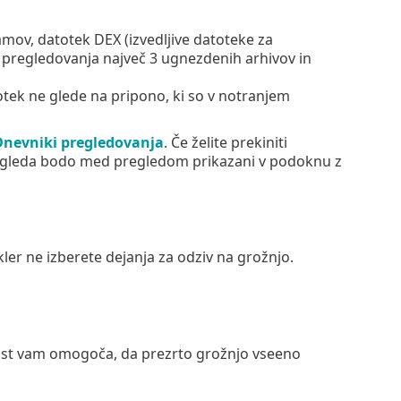
mov, datotek DEX (izvedljive datoteke za
no pregledovanja največ 3 ugnezdenih arhivov in
otek ne glede na pripono, ki so v notranjem
Dnevniki pregledovanja
. Če želite prekiniti
 pregleda bodo med pregledom prikazani v podoknu z
ler ne izberete dejanja za odziv na grožnjo.
st vam omogoča, da prezrto grožnjo vseeno