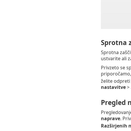
Sprotna 
Sprotna zašči
ustvarite ali 
Privzeto se s
priporočamo,
želite odpret
nastavitve
>
Pregled 
Pregledovanje
naprave
. Pr
Razširjenih 