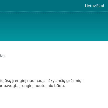
Lietuviškai
das
 jūsų įrenginį nuo naujai iškylančių grėsmių ir
ar pavogtą įrenginį nuotoliniu būdu.