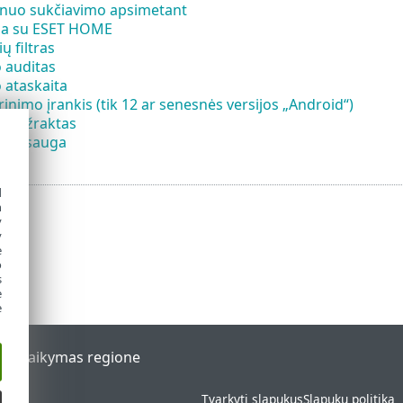
nuo sukčiavimo apsimetant
ija su ESET HOME
 filtras
auditas
ataskaita
krinimo įrankis (tik 12 ar senesnės versijos „Android“)
s užraktas
ų apsauga
d
h
y
y
e
o
s
e
e
al
Palaikymas regione
Tvarkyti slapukus
Slapukų politika