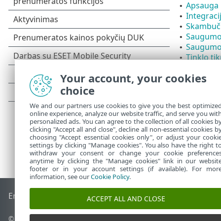
Apsauga 
•
Integrac
•
Skambučių
•
Saugumo 
•
Saugumo 
•
Tinklo ti
•
Programo
•
Your account, your cookies
Mokėjim
•
choice
We and our partners use cookies to give you the best optimize
online experience, analyze our website traffic, and serve you wit
personalized ads. You can agree to the collection of all cookies b
clicking "Accept all and close", decline all non-essential cookies b
choosing "Accept essential cookies only", or adjust your cooki
settings by clicking "Manage cookies". You also have the right t
withdraw your consent or change your cookie preference
anytime by clicking the "Manage cookies" link in our websit
footer or in your account settings (if available). For mor
information, see our
Cookie Policy
.
End of Life
ESET žinių bazė
ESET forumas
ESET Status Port
ACCEPT ALL AND CLOSE
© 1992 - 2026 ESET, spol. s r.o. - Visos teisės saugomos.