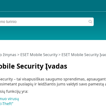
o žinynas
>
ESET Mobile Security
>
ESET Mobile Security Įva
bile Security Įvadas
ecurity – tai visapusiškas saugumo sprendimas, apsaugantis
simetant puslapių ir leidžiantis jums valdyti savo pamestą 
sių funkcijų yra:
nuo virusų
i-Theft“