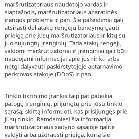
maršrutizatoriaus naudotojo vardas ir
slaptažodis, maršrutizatoriaus aparatinės
įrangos problema ir pan. Šie pažeidimai gali
atsirasti dėl atakų rengėjų bandymų gauti
prieigą prie jūsų maršrutizatoriaus ir kitų su
juo sujungtų įrenginių. Tada atakų rengėjų
valdomi maršrutizatoriai ir įrenginiai gali būti
naudojami informacijai apie jus rinkti arba
netgi dalyvauti paskirstytojoje aptarnavimo
perkrovos atakoje (DDoS) ir pan.
Tinklo tikrinimo įrankis taip pat pateikia
patogų įrenginių, prijungtų prie jūsų tinklo,
sąrašą, skirtą informuoti, kas prisijungęs prie
jūsų tinklo. Remdamiesi šia informacija
maršrutizatoriaus saityno sąsajoje galite
valdyti arba uždrausti prieigą, kurią šie