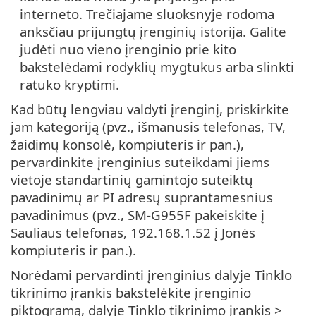
interneto. Trečiajame sluoksnyje rodoma
anksčiau prijungtų įrenginių istorija. Galite
judėti nuo vieno įrenginio prie kito
bakstelėdami rodyklių mygtukus arba slinkti
ratuko kryptimi.
Kad būtų lengviau valdyti įrenginį, priskirkite
jam kategoriją (pvz., išmanusis telefonas, TV,
žaidimų konsolė, kompiuteris ir pan.),
pervardinkite įrenginius suteikdami jiems
vietoje standartinių gamintojo suteiktų
pavadinimų ar PI adresų suprantamesnius
pavadinimus (pvz., SM-G955F pakeiskite į
Sauliaus telefonas, 192.168.1.52 į Jonės
kompiuteris ir pan.).
Norėdami pervardinti įrenginius dalyje Tinklo
tikrinimo įrankis bakstelėkite įrenginio
piktogramą, dalyje Tinklo tikrinimo įrankis >