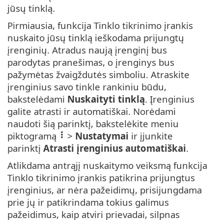
jūsų tinklą.
Pirmiausia, funkcija Tinklo tikrinimo įrankis
nuskaito jūsų tinklą ieškodama prijungtų
įrenginių. Atradus naują įrenginį bus
parodytas pranešimas, o įrenginys bus
pažymėtas žvaigždutės simboliu. Atraskite
įrenginius savo tinkle rankiniu būdu,
bakstelėdami
Nuskaityti tinklą
. Įrenginius
galite atrasti ir automatiškai. Norėdami
naudoti šią parinktį, bakstelėkite meniu
piktogramą
>
Nustatymai
ir įjunkite
parinktį
Atrasti įrenginius automatiškai
.
Atlikdama antrąjį nuskaitymo veiksmą funkcija
Tinklo tikrinimo įrankis patikrina prijungtus
įrenginius, ar nėra pažeidimų, prisijungdama
prie jų ir patikrindama tokius galimus
pažeidimus, kaip atviri prievadai, silpnas