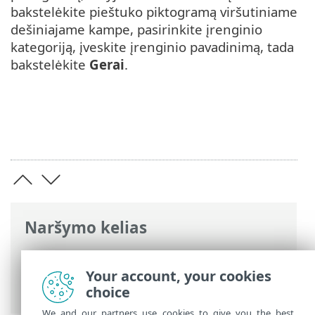
bakstelėkite pieštuko piktogramą viršutiniame
dešiniajame kampe, pasirinkite įrenginio
kategoriją, įveskite įrenginio pavadinimą, tada
bakstelėkite
Gerai
.
Naršymo kelias
ESET interneto žinynas
>
ESET Mobile
Security
>
Darbas su ESET Mobile
Your account, your cookies
Security > Tinklo tikrinimo įrankis
choice
We and our partners use cookies to give you the best