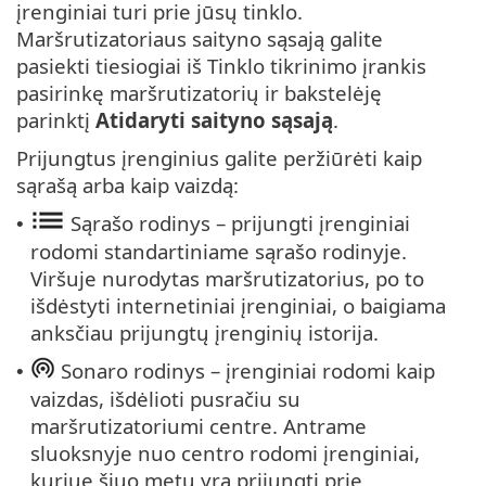
įrenginiai turi prie jūsų tinklo.
Maršrutizatoriaus saityno sąsają galite
pasiekti tiesiogiai iš Tinklo tikrinimo įrankis
pasirinkę maršrutizatorių ir bakstelėję
parinktį
Atidaryti saityno sąsają
.
Prijungtus įrenginius galite peržiūrėti kaip
sąrašą arba kaip vaizdą:
Sąrašo rodinys – prijungti įrenginiai
•
rodomi standartiniame sąrašo rodinyje.
Viršuje nurodytas maršrutizatorius, po to
išdėstyti internetiniai įrenginiai, o baigiama
anksčiau prijungtų įrenginių istorija.
Sonaro rodinys – įrenginiai rodomi kaip
•
vaizdas, išdėlioti pusračiu su
maršrutizatoriumi centre. Antrame
sluoksnyje nuo centro rodomi įrenginiai,
kuriue šiuo metu yra prijungti prie