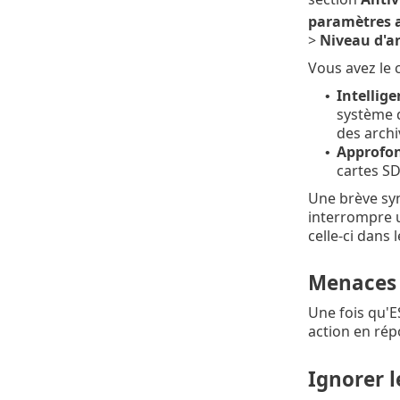
paramètres 
>
Niveau d'a
Vous avez le 
Intellige
•
système d
des archi
Approfo
•
cartes S
Une brève syn
interrompre 
celle-ci dans 
Menaces 
Une fois qu'E
action en rép
Ignorer 