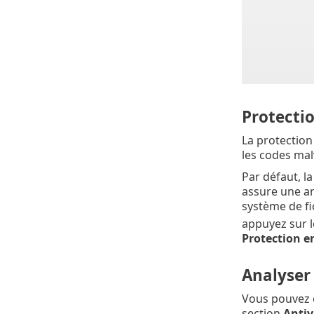
Protecti
La protection
les codes malv
Par défaut, l
assure une an
système de fi
appuyez sur 
Protection e
Analyser 
Vous pouvez 
section
Antiv