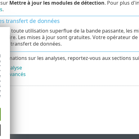
 sur
Mettre à jour les modules de détection
. Pour plus d'
s
.
es transfert de données
éviter toute utilisation superflue de la bande passante, les
essaire. Les mises à jour sont gratuites. Votre opérateur de
is de transfert de données.
d
nformations sur les analyses, reportez-vous aux sections sui
h
y
d'analyse
y
es avancés
e
o
s
e
e