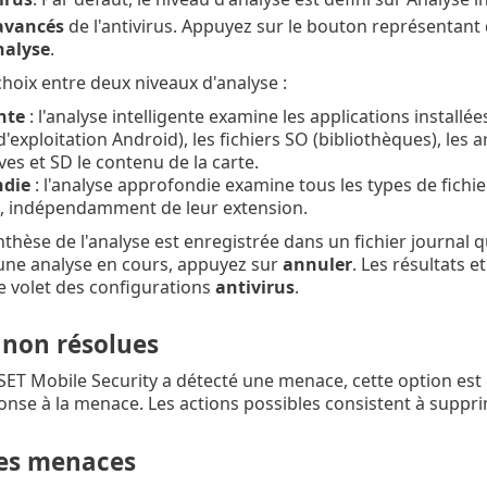
avancés
de l'antivirus. Appuyez sur le bouton représentant
nalyse
.
choix entre deux niveaux d'analyse :
nte
: l'analyse intelligente examine les applications installée
'exploitation Android), les fichiers SO (bibliothèques), les a
ves et SD le contenu de la carte.
ndie
: l'analyse approfondie examine tous les types de fichi
D, indépendamment de leur extension.
thèse de l'analyse est enregistrée dans un fichier journal q
une analyse en cours, appuyez sur
annuler
. Les résultats e
le volet des configurations
antivirus
.
non résolues
SET Mobile Security a détecté une menace, cette option est 
onse à la menace. Les actions possibles consistent à suppri
les menaces