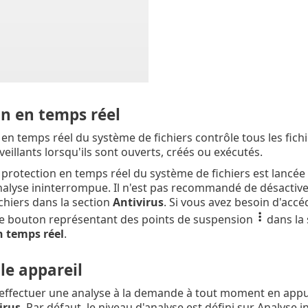
on en temps réel
 en temps réel du système de fichiers contrôle tous les fic
eillants lorsqu'ils sont ouverts, créés ou exécutés.
a protection en temps réel du système de fichiers est lan
alyse ininterrompue. Il n'est pas recommandé de désactiver 
chiers dans la section
Antivirus
. Si vous avez besoin d'acc
le bouton représentant des points de suspension
dans la
n temps réel
.
le appareil
effectuer une analyse à la demande à tout moment en appu
irus
. Par défaut, le niveau d'analyse est défini sur Analyse 