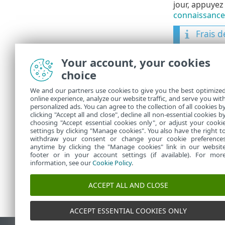
jour, appuyez
connaissance
Frais d
Afin d'
Your account, your cookies
est néc
des fra
choice
We and our partners use cookies to give you the best optimize
Pour plus d'i
online experience, analyze our website traffic, and serve you wit
personalized ads. You can agree to the collection of all cookies b
Journaux 
•
clicking "Accept all and close", decline all non-essential cookies b
Paramètr
•
choosing "Accept essential cookies only", or adjust your cooki
settings by clicking "Manage cookies". You also have the right t
withdraw your consent or change your cookie preference
anytime by clicking the "Manage cookies" link in our websit
footer or in your account settings (if available). For mor
information, see our
Cookie Policy
.
ACCEPT ALL AND CLOSE
ACCEPT ESSENTIAL COOKIES ONLY