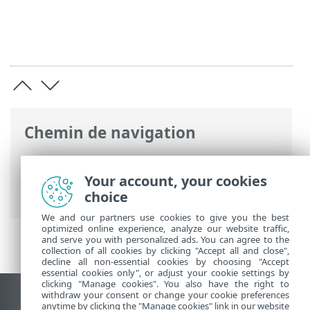
Chemin de navigation
Aide en ligne ESET
>
ESET Mobile Security
>
Travailler avec ESET Mobile Security >
Your account, your cookies
Antivol
choice
We and our partners use cookies to give you the best
optimized online experience, analyze our website traffic,
and serve you with personalized ads. You can agree to the
collection of all cookies by clicking "Accept all and close",
decline all non-essential cookies by choosing "Accept
essential cookies only", or adjust your cookie settings by
clicking "Manage cookies". You also have the right to
withdraw your consent or change your cookie preferences
Afficher le site des postes de travail
anytime by clicking the "Manage cookies" link in our website