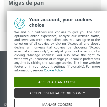
Migas de pan
Ayuda en línea de ESET
>
ESET Mobile
Security
>
Trabajar con ESET Mobile
Your account, your cookies
Security > Protección de pagos
choice
We and our partners use cookies to give you the best
optimized online experience, analyze our website traffic,
and serve you with personalized ads. You can agree to the
collection of all cookies by clicking "Accept all and close",
decline all non-essential cookies by choosing "Accept
essential cookies only", or adjust your cookie settings by
clicking "Manage cookies". You also have the right to
withdraw your consent or change your cookie preferences
Ver sitio del escritorio
anytime by clicking the "Manage cookies" link in our website
footer or in your account settings (if available). For more
End of Life
information, see our
Cookie Policy
.
Base de conocimiento de ESET
Foro de ESET
ACCEPT ALL AND CLOSE
ESET Status Portal
Soporte regional
ACCEPT ESSENTIAL COOKIES ONLY
© 1992 - 2026 ESET, spol. s
Administrar perfiles
MANAGE COOKIES