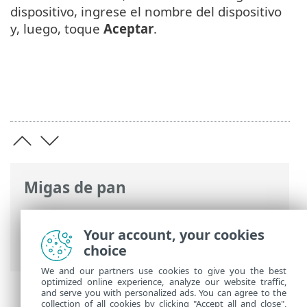
dispositivo, ingrese el nombre del dispositivo
y, luego, toque
Aceptar
.
Migas de pan
Ayuda en línea de ESET
>
ESET Mobile
Security
>
Trabajar con ESET Mobile
Your account, your cookies
Security > Inspector de red
choice
We and our partners use cookies to give you the best
optimized online experience, analyze our website traffic,
and serve you with personalized ads. You can agree to the
collection of all cookies by clicking "Accept all and close",