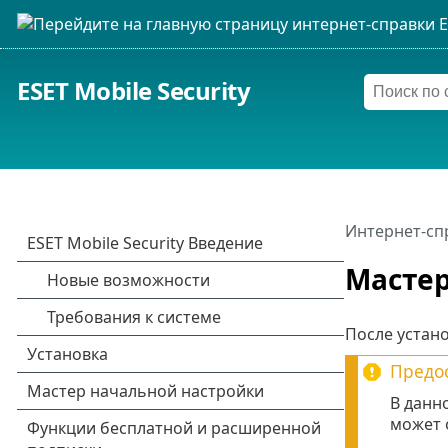
ESET Mobile Security
Интернет-сп
Мастер
После устано
Предос
В данн
может 