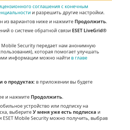
ицензионного соглашения с конечным
енциальности
и разрешить другие настройки.
ин из вариантов ниже и нажмите
Продолжить
.
ений о системе обратной связи
ESET LiveGrid®
T Mobile Security передает нам анонимную
пользования), которая помогает улучшать
нами информации можно найти
в главе
и о продуктах
: в приложении вы будете
 ее и нажмите
Продолжить
.
обильное устройство или подписку на
иска, выберите
У меня уже есть подписка
и
 ESET Mobile Security можно получить, выбрав