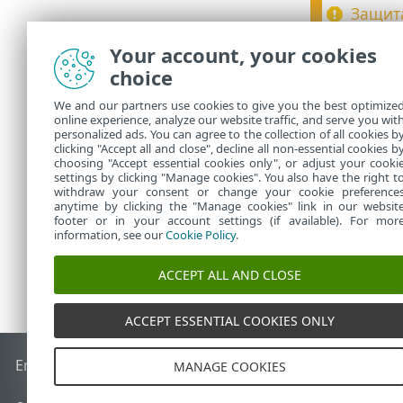
Защит
Многие
Your account, your cookies
аккуму
choice
она от
создат
We and our partners use cookies to give you the best optimize
эконом
online experience, analyze our website traffic, and serve you wit
personalized ads. You can agree to the collection of all cookies b
устрой
clicking "Accept all and close", decline all non-essential cookies b
choosing "Accept essential cookies only", or adjust your cooki
settings by clicking "Manage cookies". You also have the right t
withdraw your consent or change your cookie preference
anytime by clicking the "Manage cookies" link in our websit
footer or in your account settings (if available). For mor
information, see our
Cookie Policy
.
ACCEPT ALL AND CLOSE
ACCEPT ESSENTIAL COOKIES ONLY
End of Life
База знаний ESET
Форум ESET
ESET Status Por
MANAGE COOKIES