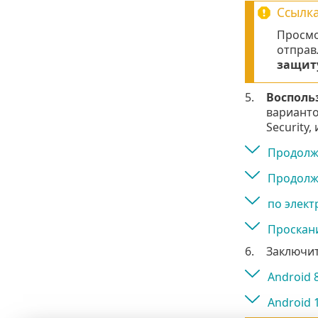
Ссылка
Просмо
отправ
защит
5.
Восполь
варианто
Security,
Продолжи
Продолжи
по элект
Проскан
6.
Заключит
Android 
Android 