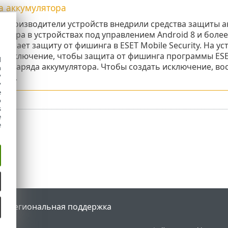
а аккумулятора
 производители устройств внедрили средства защиты а
лятора в устройствах под управлением Android 8 и более
ключает защиту от фишинга в ESET Mobile Security. На у
ь исключение, чтобы защита от фишинга программы
ESE
d
ии заряда аккумулятора. Чтобы создать исключение, в
h
y
ства.
y
e
o
s
e
e
tal
Региональная поддержка