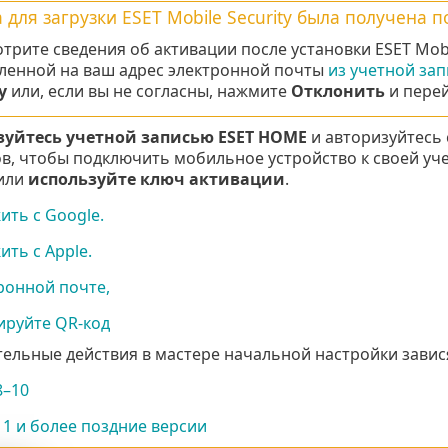
 для загрузки ESET Mobile Security была получена 
трите сведения об активации после установки ESET Mobil
ленной на ваш адрес электронной почты
из учетной за
у
или, если вы не согласны, нажмите
Отклонить
и перей
зуйтесь учетной записью ESET HOME
и авторизуйтесь
в, чтобы подключить мобильное устройство к своей уче
 или
используйте ключ активации
.
ть с Google.
ть с Apple.
ронной почте,
ируйте QR-код
ельные действия в мастере начальной настройки завися
8–10
11 и более поздние версии