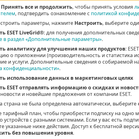
е
Принять все и продолжить
, чтобы принять условия
л
ателем
, подтвердить ознакомление с
политикой конфид
астроить параметры, нажмите
Настроить
, выберите од
ть
ESET LiveGrid®
: для получения дополнительных свед
е в раздел «Дополнительные параметры»
.
ть аналитику для улучшения наших продуктов
: ESE
ию о приложении (производительность и статистика ис
ие и услуги. Дополнительные сведения о собираемой 
а конфиденциальности»
.
ть использование данных в маркетинговых целях
ь ESET отправлять информацию о скидках и новост
 новости и новейшие предложения от компании ESET.
а страна не была определена автоматически, выберите
 тарифный план, чтобы приобрести подписку на одно м
о устройств с разными системами. Если у вас есть подп
е указанные ниже действия. Доступ к бесплатной версии
ить без повышения уровня
.