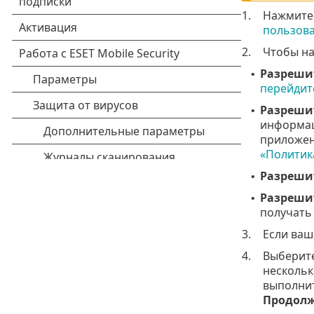
1.
Нажмит
пользов
2.
Чтобы н
Разреши
•
перейдит
Разреши
•
информац
приложен
«Политик
Разреши
•
Разрешит
•
получать
3.
Если ваш
4.
Выберите
нескольк
выполнит
Продолж