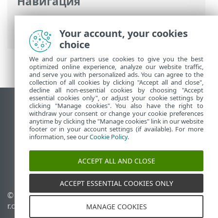
Навигация
Интернет-справка ESET
>
ESET Mobile
Security
>
Your account, your cookies
Installation_gp
choice
We and our partners use cookies to give you the best
optimized online experience, analyze our website traffic,
and serve you with personalized ads. You can agree to the
collection of all cookies by clicking "Accept all and close",
decline all non-essential cookies by choosing "Accept
essential cookies only", or adjust your cookie settings by
clicking "Manage cookies". You also have the right to
Использовать сайт для ПК
withdraw your consent or change your cookie preferences
End of Life
anytime by clicking the "Manage cookies" link in our website
footer or in your account settings (if available). For more
База знаний ESET
information, see our
Cookie Policy
.
Форум ESET
ESET Status Portal
ACCEPT ALL AND CLOSE
Региональная поддержка
ACCEPT ESSENTIAL COOKIES ONLY
©
1992-2026
ESET, spol. s
Управлять файлами
r.o. - Все права защищены.
cookie
MANAGE COOKIES
Политика в отношении