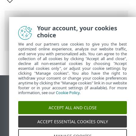
Breadcrumb'lar
Your account, your cookies
ESET Online Yardım
>
ESET Mobile
choice
Security
>
ESET Mobile Security Giriş
We and our partners use cookies to give you the best
optimized online experience, analyze our website traffic,
and serve you with personalized ads. You can agree to the
collection of all cookies by clicking "Accept all and close",
decline all non-essential cookies by choosing "Accept
essential cookies only", or adjust your cookie settings by
clicking "Manage cookies". You also have the right to
withdraw your consent or change your cookie preferences
anytime by clicking the "Manage cookies" link in our website
Masaüstü sitesini görüntüle
footer or in your account settings (if available). For more
information, see our
Cookie Policy
.
End of Life
ESET Bilgi Bankası
ACCEPT ALL AND CLOSE
ESET Forumu
ESET Status Portal
ACCEPT ESSENTIAL COOKIES ONLY
Bölgesel destek