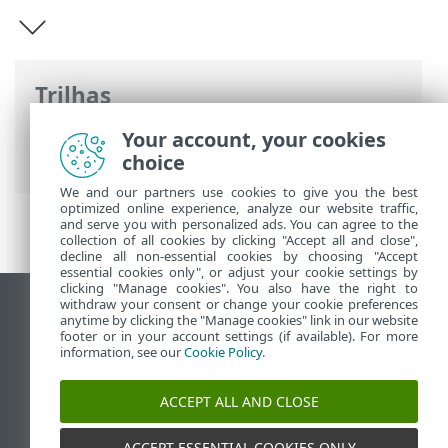
Trilhas
Ajuda on-line ESET
>
ESET Mobile Security
Your account, your cookies
>
ESET Mobile Security Introdução
choice
We and our partners use cookies to give you the best
optimized online experience, analyze our website traffic,
and serve you with personalized ads. You can agree to the
collection of all cookies by clicking "Accept all and close",
decline all non-essential cookies by choosing "Accept
essential cookies only", or adjust your cookie settings by
clicking "Manage cookies". You also have the right to
withdraw your consent or change your cookie preferences
Ver site para desktop
anytime by clicking the "Manage cookies" link in our website
footer or in your account settings (if available). For more
End of Life
information, see our
Cookie Policy
.
Base de conhecimento ESET
Fórum ESET
ACCEPT ALL AND CLOSE
ESET Status Portal
Suporte regional
ACCEPT ESSENTIAL COOKIES ONLY