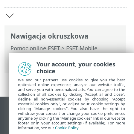
Nawigacja okruszkowa
Pomoc online ESET
>
ESET Mobile
Security
>
Wprowadzenie ESET Mobile
Security
Your account, your cookies
choice
We and our partners use cookies to give you the best
optimized online experience, analyze our website traffic,
and serve you with personalized ads. You can agree to the
collection of all cookies by clicking "Accept all and close",
decline all non-essential cookies by choosing "Accept
essential cookies only", or adjust your cookie settings by
Wyświetl witrynę internetową dla
clicking "Manage cookies". You also have the right to
withdraw your consent or change your cookie preferences
komputerów
anytime by clicking the "Manage cookies" link in our website
footer or in your account settings (if available). For more
End of Life
information, see our
Cookie Policy
.
Baza wiedzy ESET