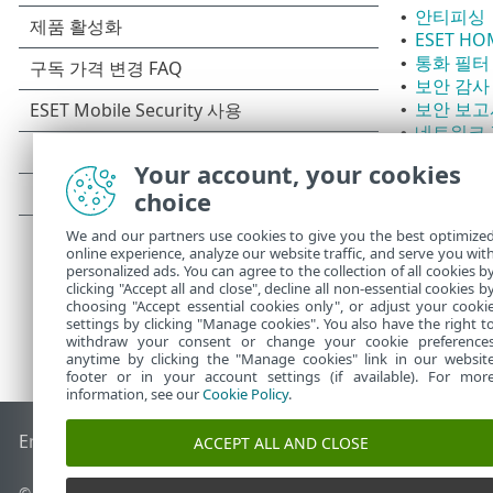
안티피싱
•
ESET H
•
통화 필터
•
보안 감사
•
보안 보고
•
네트워크 검
•
앱 잠금
•
Your account, your cookies
온라인 결
•
choice
We and our partners use cookies to give you the best optimize
online experience, analyze our website traffic, and serve you wit
personalized ads. You can agree to the collection of all cookies b
clicking "Accept all and close", decline all non-essential cookies b
choosing "Accept essential cookies only", or adjust your cooki
settings by clicking "Manage cookies". You also have the right t
withdraw your consent or change your cookie preference
anytime by clicking the "Manage cookies" link in our websit
footer or in your account settings (if available). For mor
information, see our
Cookie Policy
.
End of Life
ESET 지식 베이스
ESET 포럼
ESET Status Portal
국
ACCEPT ALL AND CLOSE