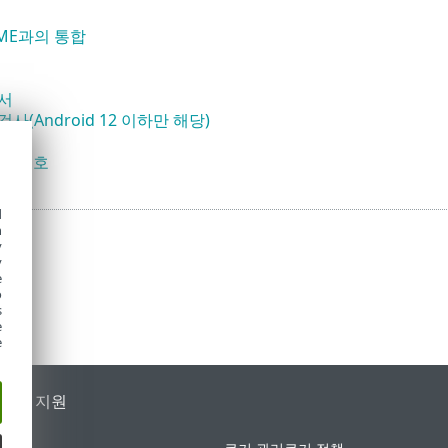
OME과의 통합
서
사(Android 12 이하만 해당)
제 보호
d
h
y
y
e
o
s
e
e
가별 지원