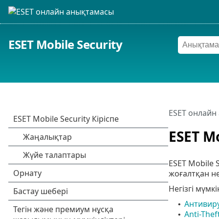
ESET Mobile Security
ESET онлайн
ESET Mo
ESET Mobile
жоғалтқан не
Негізгі мүмк
Антивир
•
Anti-Thef
•