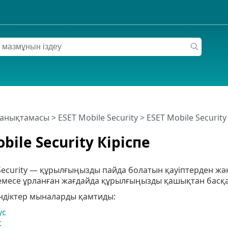
 анықтамасы
>
ESET Mobile Security
>
ESET Mobile Security
bile Security Кіріспе
 Security — құрылғыңызды пайда болатын қауіптерден ж
месе ұрланған жағдайда құрылғыңызды қашықтан басқаруғ
індіктер мыналарды қамтиды:
ус
t