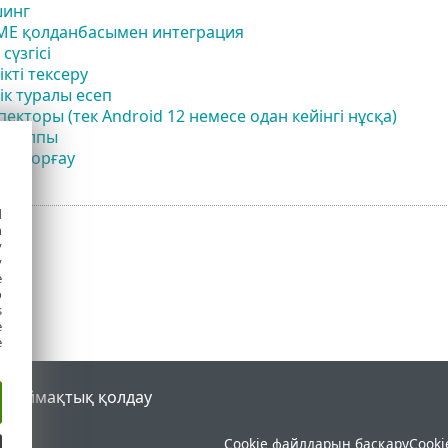
инг
ME қолданбасымен интеграция
сүзгісі
ікті тексеру
дік туралы есеп
пекторы (тек Android 12 немесе одан кейінгі нұсқа)
а құлпы
ді қорғау
d
h
y
y
e
o
s
e
e
al
Аймақтық қолдау
Cookie файлдарын басқару
Cooki