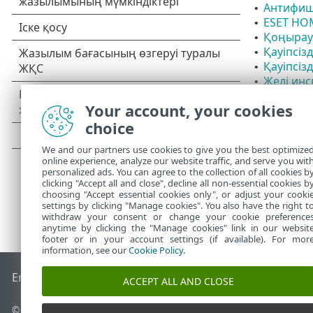
Антифиш
•
ESET HO
•
Қоңырау 
•
Қауіпсізд
•
Қауіпсіз
•
Желі инс
•
Қолданб
•
Your account, your cookies
Төлемдер
•
choice
We and our partners use cookies to give you the best optimize
online experience, analyze our website traffic, and serve you wit
personalized ads. You can agree to the collection of all cookies b
clicking "Accept all and close", decline all non-essential cookies b
choosing "Accept essential cookies only", or adjust your cooki
settings by clicking "Manage cookies". You also have the right t
withdraw your consent or change your cookie preference
anytime by clicking the "Manage cookies" link in our websit
footer or in your account settings (if available). For mor
information, see our
Cookie Policy
.
End of Life
ESET білім қоры
ESET форумы
ESET Status Port
ACCEPT ALL AND CLOSE
© 1992 - 2026 ESET, spol. s r.o. - Барлық құқықтары қорғалған.