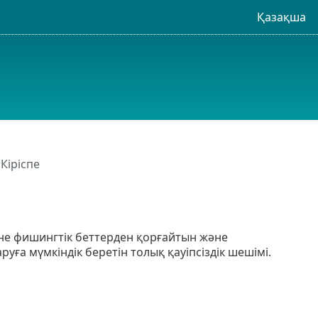
Қазақша
 Кіріспе
әне фишингтік беттерден қорғайтын және
а мүмкіндік беретін толық қауіпсіздік шешімі.