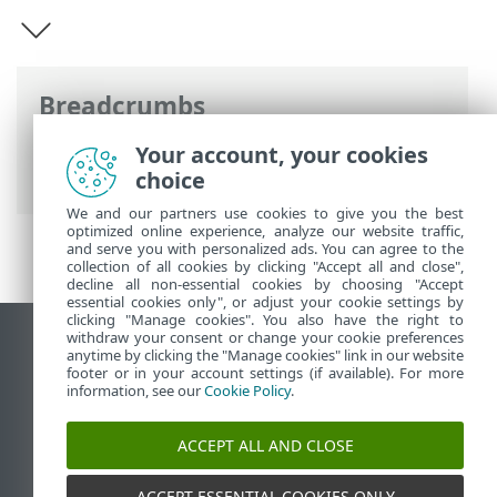
Breadcrumbs
ESET Online súgó
>
ESET Mobile Security
Your account, your cookies
>
ESET Mobile Security Bevezetés
choice
We and our partners use cookies to give you the best
optimized online experience, analyze our website traffic,
and serve you with personalized ads. You can agree to the
collection of all cookies by clicking "Accept all and close",
decline all non-essential cookies by choosing "Accept
essential cookies only", or adjust your cookie settings by
clicking "Manage cookies". You also have the right to
withdraw your consent or change your cookie preferences
Asztali webhely megtekintése
anytime by clicking the "Manage cookies" link in our website
footer or in your account settings (if available). For more
End of Life
information, see our
Cookie Policy
.
Az ESET tudásbázisa
ESET Fórum
ACCEPT ALL AND CLOSE
ESET Status Portal
Regionális támogatás
ACCEPT ESSENTIAL COOKIES ONLY