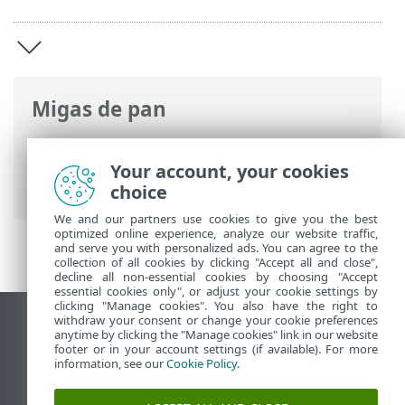
Migas de pan
Ayuda en línea de ESET
>
ESET Mobile
Security
>
ESET Mobile Security
Your account, your cookies
Introducción
choice
We and our partners use cookies to give you the best
optimized online experience, analyze our website traffic,
and serve you with personalized ads. You can agree to the
collection of all cookies by clicking "Accept all and close",
decline all non-essential cookies by choosing "Accept
essential cookies only", or adjust your cookie settings by
clicking "Manage cookies". You also have the right to
withdraw your consent or change your cookie preferences
Ver sitio del escritorio
anytime by clicking the "Manage cookies" link in our website
footer or in your account settings (if available). For more
End of Life
information, see our
Cookie Policy
.
Base de conocimiento de ESET
Foro de ESET