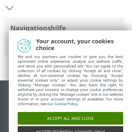
Navigationshilfe
ESET Online-Hilfe
>
ESET Mobile Security
Your account, your cookies
>
ESET Mobile Security Einführung
choice
We and our partners use cookies to give you the best
optimized online experience, analyze our website traffic,
and serve you with personalized ads. You can agree to the
collection of all cookies by clicking "Accept all and close",
decline all non-essential cookies by choosing "Accept
essential cookies only", or adjust your cookie settings by
clicking "Manage cookies". You also have the right to
withdraw your consent or change your cookie preferences
Desktop-Site anzeigen
anytime by clicking the "Manage cookies" link in our website
footer or in your account settings (if available). For more
End of Life
information, see our
Cookie Policy
.
ESET Knowledgebase
ESET-Forum
ACCEPT ALL AND CLOSE
ESET Status Portal
Regionaler Support
ACCEPT ESSENTIAL COOKIES ONLY