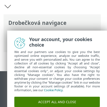
Drobečková navigace
ESET Online nápověda
>
ESET Mobile
Security
>
Představení ESET Mobile
Your account, your cookies
Security
choice
We and our partners use cookies to give you the best
optimized online experience, analyze our website traffic,
and serve you with personalized ads. You can agree to the
collection of all cookies by clicking "Accept all and close",
decline all non-essential cookies by choosing "Accept
essential cookies only", or adjust your cookie settings by
clicking "Manage cookies". You also have the right to
withdraw your consent or change your cookie preferences
Zobrazit verzi pro počítač
anytime by clicking the "Manage cookies" link in our website
footer or in your account settings (if available). For more
End of Life
information, see our
Cookie Policy
.
ESET Databáze znalostí
ESET Forum
ACCEPT ALL AND CLOSE
ESET Status Portal