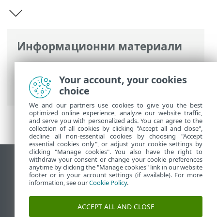
Информационни материали
Онлайн помощ на ESET
>
ESET Mobile
Security
>
Въведение в ESET Mobile
Your account, your cookies
Security
choice
We and our partners use cookies to give you the best
optimized online experience, analyze our website traffic,
and serve you with personalized ads. You can agree to the
collection of all cookies by clicking "Accept all and close",
decline all non-essential cookies by choosing "Accept
essential cookies only", or adjust your cookie settings by
clicking "Manage cookies". You also have the right to
withdraw your consent or change your cookie preferences
Преглед на настолна версия на сайт
anytime by clicking the "Manage cookies" link in our website
footer or in your account settings (if available). For more
End of Life
information, see our
Cookie Policy
.
База със знания на ESET
Форум на ESET
ACCEPT ALL AND CLOSE
ESET Status Portal