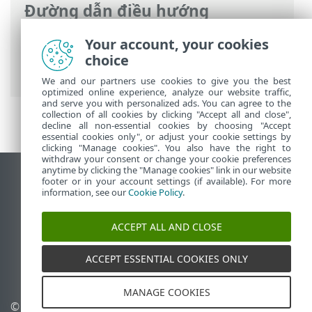
Đường dẫn điều hướng
Trợ giúp trực tuyến của ESET
>
ESET
Your account, your cookies
Mobile Security
>
Làm việc với ESET
choice
Mobile Security > Anti-Theft
We and our partners use cookies to give you the best
optimized online experience, analyze our website traffic,
and serve you with personalized ads. You can agree to the
collection of all cookies by clicking "Accept all and close",
decline all non-essential cookies by choosing "Accept
essential cookies only", or adjust your cookie settings by
clicking "Manage cookies". You also have the right to
withdraw your consent or change your cookie preferences
anytime by clicking the "Manage cookies" link in our website
Xem trang web trên máy tính để bàn
footer or in your account settings (if available). For more
information, see our
Cookie Policy
.
End of Life
Cơ sở kiến thức của ESET
ACCEPT ALL AND CLOSE
Diễn đàn ESET
ESET Status Portal
ACCEPT ESSENTIAL COOKIES ONLY
Hỗ trợ trong khu vực
MANAGE COOKIES
© 1992 - 2026 ESET, spol. s
Quản lý cookie