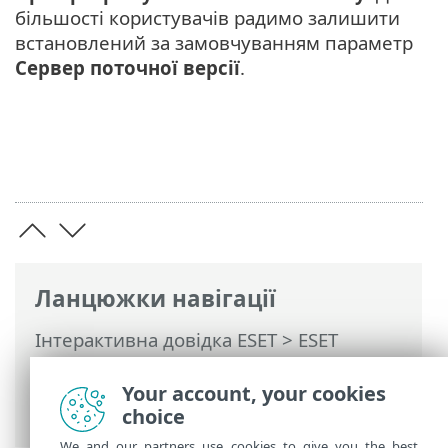
більшості користувачів радимо залишити
встановлений за замовчуванням параметр
Сервер поточної версії
.
Ланцюжки навігації
Інтерактивна довідка ESET
>
ESET
Mobile Security
>
Робота з ESET Mobile
Security >
Антивірус
> Додаткові
Your account, your cookies
параметри
choice
We and our partners use cookies to give you the best