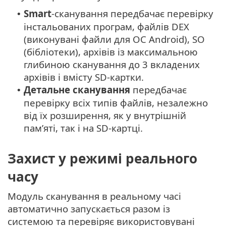
Smart
-сканування передбачає перевірку
•
інстальованих програм, файлів DEX
(виконувані файли для ОС Android), SO
(бібліотеки), архівів із максимальною
глибиною сканування до 3 вкладених
архівів і вмісту SD-картки.
Детальне сканування
передбачає
•
перевірку всіх типів файлів, незалежно
від їх розширення, як у внутрішній
пам’яті, так і на SD-картці.
Захист у режимі реального
часу
Модуль сканування в реальному часі
автоматично запускається разом із
системою та перевіряє використовувані