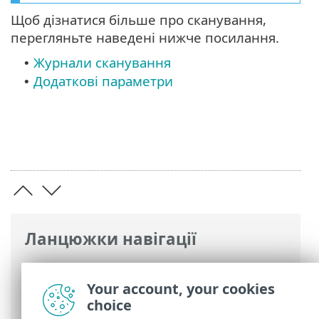
Щоб дізнатися більше про сканування,
перегляньте наведені нижче посилання.
Журнали сканування
•
Додаткові параметри
•
Ланцюжки навігації
Інтерактивна довідка ESET
>
ESET
Mobile Security
>
Робота з ESET Mobile
Your account, your cookies
Security > Антивірус
choice