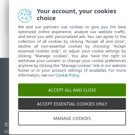
ESET Online Yardım
>
ESET Mobile
Security
>
ESET Mobile Security ile
Your account, your cookies
çalışma >
Kimlik Avı Koruması
> SMS ve
choice
bildirim koruması
We and our partners use cookies to give you the best
optimized online experience, analyze our website traffic,
and serve you with personalized ads. You can agree to the
collection of all cookies by clicking "Accept all and close",
decline all non-essential cookies by choosing "Accept
essential cookies only", or adjust your cookie settings by
clicking "Manage cookies". You also have the right to
withdraw your consent or change your cookie preferences
anytime by clicking the "Manage cookies" link in our website
Masaüstü sitesini görüntüle
footer or in your account settings (if available). For more
information, see our
Cookie Policy
.
End of Life
ESET Bilgi Bankası
ACCEPT ALL AND CLOSE
ESET Forumu
ESET Status Portal
ACCEPT ESSENTIAL COOKIES ONLY
Bölgesel destek
MANAGE COOKIES
© 1992 - 2026 ESET, spol. s
Çerezleri yönet
r.o. - Tüm hakları saklıdır.
Çerez politikası