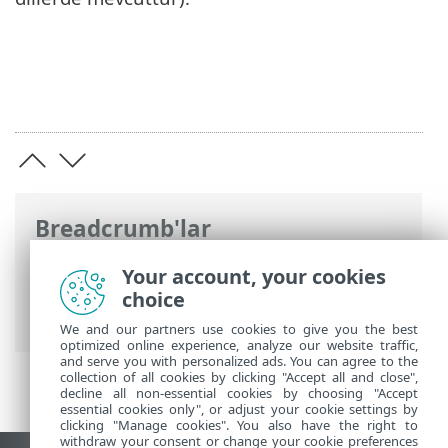
Breadcrumb'lar
ESET Online Yardım
>
ESET Mobile
Your account, your cookies
Security
>
ESET Mobile Security ile
choice
çalışma > Anti-Theft
We and our partners use cookies to give you the best
optimized online experience, analyze our website traffic,
and serve you with personalized ads. You can agree to the
collection of all cookies by clicking "Accept all and close",
decline all non-essential cookies by choosing "Accept
essential cookies only", or adjust your cookie settings by
clicking "Manage cookies". You also have the right to
withdraw your consent or change your cookie preferences