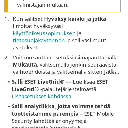
valmistajan mukaan.
1.
Kun valitset
Hyväksy kaikki ja jatka
,
ilmoitat hyväksyväsi
käyttöoikeussopimuksen
ja
tietosuojakäytännön
ja sallivasi muut
asetukset.
2.
Voit mukauttaa asetuksiasi napauttamalla
Mukauta
, valitsemalla jonkin seuraavista
vaihtoehdoista ja valitsemalla sitten
Jatka
.
Salli
ESET LiveGrid®
— Lue lisää
ESET
•
LiveGrid®
-palautejärjestelmästä
Lisäasetukset-kohdassa
.
Salli analytiikka, jotta voimme tehdä
•
tuotteistamme parempia
– ESET Mobile
Security lähettää anonyymejä
sovellustietoja (suorituskyky,