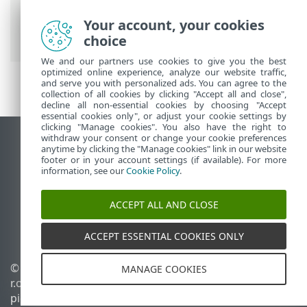
ESET-online-ohje
>
ESET Mobile Security
>
Your account, your cookies
Ohjattu aloitustoiminto
choice
We and our partners use cookies to give you the best
optimized online experience, analyze our website traffic,
and serve you with personalized ads. You can agree to the
collection of all cookies by clicking "Accept all and close",
decline all non-essential cookies by choosing "Accept
essential cookies only", or adjust your cookie settings by
clicking "Manage cookies". You also have the right to
withdraw your consent or change your cookie preferences
Näytä tietokonesivusto
anytime by clicking the "Manage cookies" link in our website
footer or in your account settings (if available). For more
End of Life
information, see our
Cookie Policy
.
ESET-tietämyskanta
ESET-foorumi
ACCEPT ALL AND CLOSE
ESET Status Portal
Alueellinen tuki
ACCEPT ESSENTIAL COOKIES ONLY
© 1992 - 2026 ESET, spol. s
Evästeiden hallinta
MANAGE COOKIES
r.o. – Kaikki oikeudet
Evästekäytäntö
pidätetään.