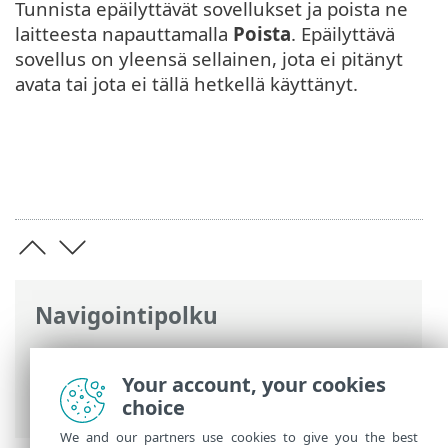
Tunnista epäilyttävät sovellukset ja poista ne
laitteesta napauttamalla
Poista
. Epäilyttävä
sovellus on yleensä sellainen, jota ei pitänyt
avata tai jota ei tällä hetkellä käyttänyt.
Navigointipolku
ESET-online-ohje
>
ESET Mobile Security
>
ESET Mobile Security:n käyttäminen >
Your account, your cookies
Virustentorjunta
> Adware Detector
choice
We and our partners use cookies to give you the best