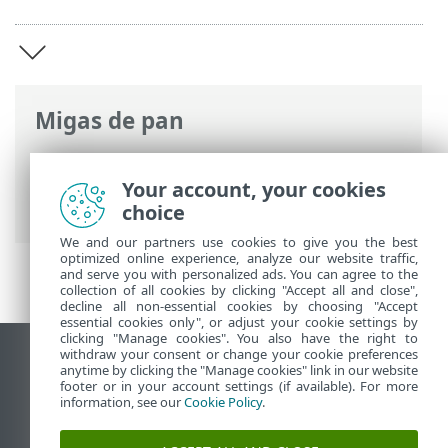
Migas de pan
Ayuda en línea de ESET
>
ESET Mobile
Security
>
ESET Mobile Security
Your account, your cookies
Introducción
choice
We and our partners use cookies to give you the best
optimized online experience, analyze our website traffic,
and serve you with personalized ads. You can agree to the
collection of all cookies by clicking "Accept all and close",
decline all non-essential cookies by choosing "Accept
essential cookies only", or adjust your cookie settings by
clicking "Manage cookies". You also have the right to
withdraw your consent or change your cookie preferences
Ver sitio del escritorio
anytime by clicking the "Manage cookies" link in our website
footer or in your account settings (if available). For more
End of Life
information, see our
Cookie Policy
.
Base de conocimiento de ESET
Foro de ESET