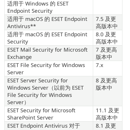
适用于 Windows 的 ESET
Endpoint Security
适用于 macOS 的 ESET Endpoint
7.5 及更
Antivirus**
高版本中
适用于 macOS 的 ESET Endpoint
8.0 及更
Security
高版本中
ESET Mail Security for Microsoft
7 及更高
Exchange
版本中
ESET File Security for Windows
7.x
Server
ESET Server Security for
8 及更高
Windows Server（以前为 ESET
版本中
File Security for Windows
Server）
ESET Security for Microsoft
11.1 及更
SharePoint Server
高版本中
ESET Endpoint Antivirus 对于
8.1 及更