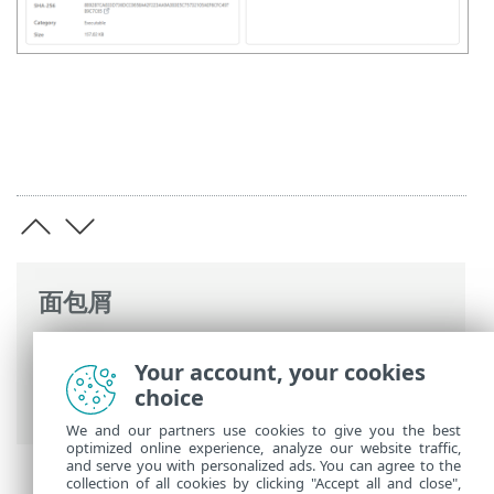
面包屑
ESET 联机帮助
>
ESET LiveGuard Advanced
Your account, your cookies
>
使用 ESET LiveGuard Advanced
>
分析结
choice
果
> 行为报告
We and our partners use cookies to give you the best
optimized online experience, analyze our website traffic,
and serve you with personalized ads. You can agree to the
collection of all cookies by clicking "Accept all and close",